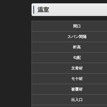
温室
間口
スパン間隔
軒高
勾配
主骨材
モヤ材
被覆材
出入口